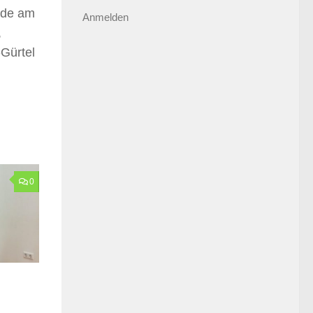
rde am
Anmelden
,
-Gürtel
0