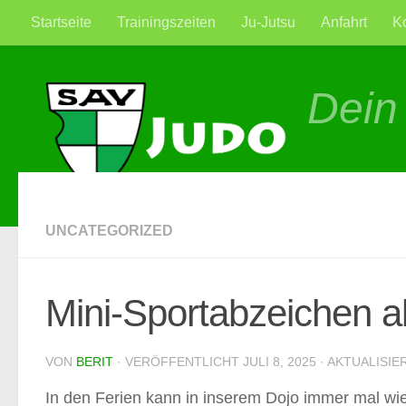
Startseite
Trainingszeiten
Ju-Jutsu
Anfahrt
K
Zum Inhalt springen
Dein
UNCATEGORIZED
Mini-Sportabzeichen ab
VON
BERIT
· VERÖFFENTLICHT
JULI 8, 2025
· AKTUALISIE
In den Ferien kann in inserem Dojo immer mal wied