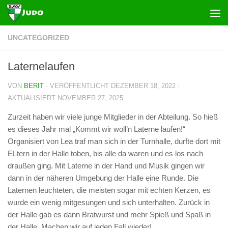
Zum Inhalt springen
UNCATEGORIZED
Laternelaufen
VON
BERIT
· VERÖFFENTLICHT
DEZEMBER 18, 2022
·
AKTUALISIERT
NOVEMBER 27, 2025
Zurzeit haben wir viele junge Mitglieder in der Abteilung. So hieß
es dieses Jahr mal „Kommt wir woll’n Laterne laufen!“
Organisiert von Lea traf man sich in der Turnhalle, durfte dort mit
ELtern in der Halle toben, bis alle da waren und es los nach
draußen ging. Mit Laterne in der Hand und Musik gingen wir
dann in der näheren Umgebung der Halle eine Runde. Die
Laternen leuchteten, die meisten sogar mit echten Kerzen, es
wurde ein wenig mitgesungen und sich unterhalten. Zurück in
der Halle gab es dann Bratwurst und mehr Spieß und Spaß in
der Halle. Machen wir auf jeden Fall wieder!