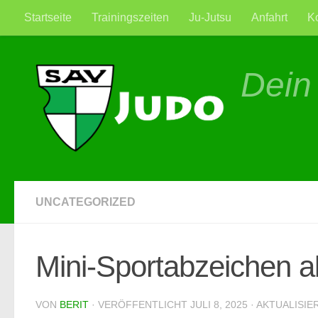
Startseite
Trainingszeiten
Ju-Jutsu
Anfahrt
K
Zum Inhalt springen
Dein
UNCATEGORIZED
Mini-Sportabzeichen ab
VON
BERIT
· VERÖFFENTLICHT
JULI 8, 2025
· AKTUALISIE