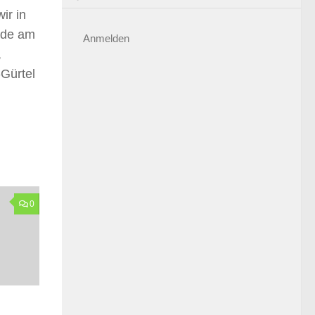
ir in
rde am
Anmelden
,
-Gürtel
0