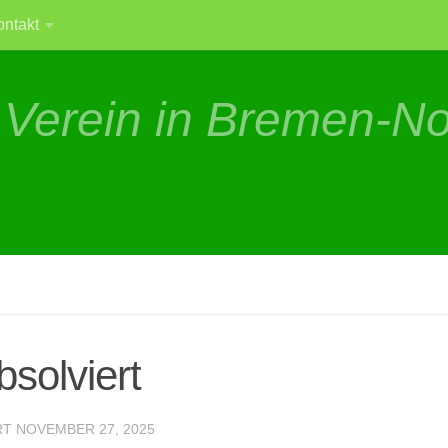
ontakt
 Verein in Bremen-N
solviert
RT
NOVEMBER 27, 2025