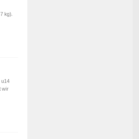
7 kg).
d u14
 wir