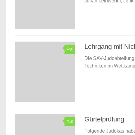
Julian Leinweber, Jorik 
Lehrgang mit Nic
0
Die SAV-Judoabteilung 
Techniken im Wettkam
Gürtelprüfung
0
Folgende Judokas habe