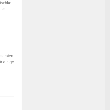
atschke
lie
s traten
r einige