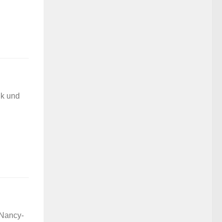
ik und
 Nancy-