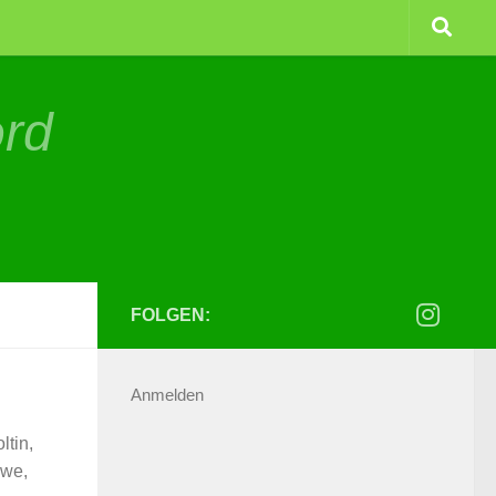
ord
FOLGEN:
Anmelden
ltin,
ewe,