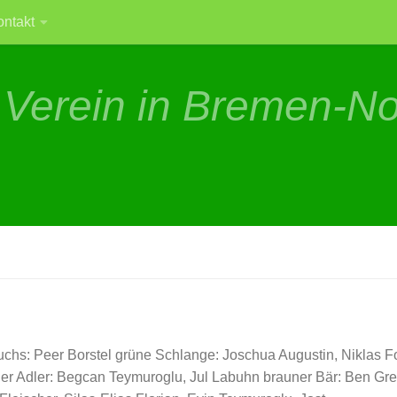
ontakt
 Verein in Bremen-N
uchs: Peer Borstel grüne Schlange: Joschua Augustin, Niklas Fo
er Adler: Begcan Teymuroglu, Jul Labuhn brauner Bär: Ben Gr