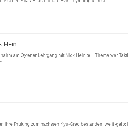
Fleischer, Silas-Elias Florian, Evin Teymuroglu, Jost...
k Hein
nahm am Oytener Lehrgang mit Nick Hein teil. Thema war Takt
pf.
n ihre Prüfung zum nächsten Kyu-Grad bestanden: weiß-gelb: