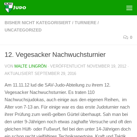
Zum Inhalt springen
BISHER NICHT KATEGORISIERT
/
TURNIERE
/
UNCATEGORIZED
0
12. Vegesacker Nachwuchsturnier
VON
MALTE LINGRÖN
· VERÖFFENTLICHT
NOVEMBER 19, 2012
·
AKTUALISIERT
SEPTEMBER 29, 2016
Am 11.11.12 lud die SAV-Judo-Abteilung zu ihrem 12.
Vegesacker Nachwuchsturnier. Es traten 110
Nachwuchsjudokas, auch einige aus den eigenen Reihen, im
Alter von 7-13 an. Für einige war es das erste Judoturnier nach
ihrer Prüfung zum weiß-gelben Gürtel überhaupt. Sah man bei
den unter 9-Jährigen noch etwas zaghafte Versuche und oft den
gleichen Hüft- oder Fußwurf, fiel bei den unter 14-Jährigen doch
ein schon recht vielfältiges Technikrepertoire, Kraft und Taktik