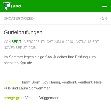
Zum Inhalt springen
UNCATEGORIZED
0
Gürtelprüfungen
VON
BERIT
· VERÖFFENTLICHT
JUNI 9, 2018
· AKTUALISIERT
NOVEMBER 27, 2025
Im Sommer legten einige SAV-Judokas ihre Prüfung zum
nächsten Kyu ab:
weiß-gelb:
Timm Borm, Joy Häring, –entfernt, –entfernt, Nele
Puls und Laura Schwemmer
orange-grün:
Vincent Brüggemann