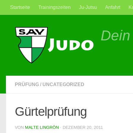
Startseite
Trainingszeiten
Ju-Jutsu
Anfahrt
K
Zum Inhalt springen
Dein
PRÜFUNG
/
UNCATEGORIZED
Gürtelprüfung
VON
MALTE LINGRÖN
·
DEZEMBER 20, 2011