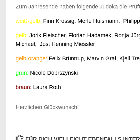
Zum Jahresende haben folgende Judoka die Prüf
weiß-gelb:
Finn Krössig
, Merle Hülsmann, Philip
gelb:
Jorik Fleischer, Florian Hadamek,
Ronja Jür
Michael, Jost Henning Miessler
gelb-orange:
Felix Brüntrup, Marvin Graf, Kjell Tr
grün:
Nicole Dobrszynski
braun:
Laura Roth
Herzlichen Glückwunsch!
FÜR DICH VIELLEICHT EBENFALLS INTE