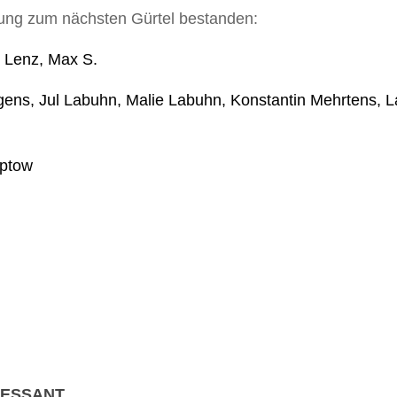
ung zum nächsten Gürtel bestanden:
p Lenz
, Max S.
gens,
Jul Labuhn, Malie Labuhn, Konstantin Mehrtens,
L
eptow
RESSANT …