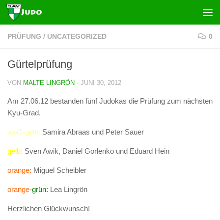
Zum Inhalt springen
PRÜFUNG
/
UNCATEGORIZED
0
Gürtelprüfung
VON
MALTE LINGRÖN
·
JUNI 30, 2012
Am 27.06.12 bestanden fünf Judokas die Prüfung zum nächsten
Kyu-Grad.
weiß-gelb:
Samira Abraas und Peter Sauer
gelb:
Sven Awik, Daniel Gorlenko und Eduard Hein
orange:
Miguel Scheibler
orange-
grün:
Lea Lingrön
Herzlichen Glückwunsch!