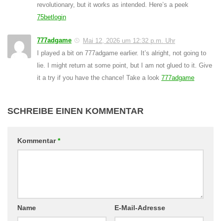
revolutionary, but it works as intended. Here’s a peek
75betlogin
777adgame
Mai 12, 2026 um 12:32 p.m. Uhr
I played a bit on 777adgame earlier. It’s alright, not going to
lie. I might return at some point, but I am not glued to it. Give
it a try if you have the chance! Take a look
777adgame
SCHREIBE EINEN KOMMENTAR
Kommentar
*
Name
E-Mail-Adresse