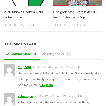
Mini-Judokas haben weiß-
Erfolgreichster Verein der u7
gelbe Gürtel
beim Oytinchen-Cup
DEZEMBER 7, 2024
SEPTEMBER 10, 2017
3 KOMMENTARE
Kommentare
3
Pingbacks
0
567jlcom
Mai 12, 2026 um 12:32 p.m. Uhr
Had some time to kill and tried 567jlcom. Nothing really stood
out super positively or negatively. Your mileage may vary.
See for yourself
567jlcom
75betlogin
Mai 12, 2026 um 12:32 p.m. Uhr
75betlogin is straightforward enough to use. Nothing