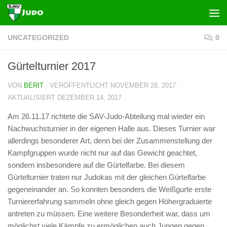
Zum Inhalt springen
UNCATEGORIZED
0
Gürtelturnier 2017
VON
BERIT
· VERÖFFENTLICHT
NOVEMBER 28, 2017
·
AKTUALISIERT
DEZEMBER 14, 2017
Am 26.11.17 richtete die SAV-Judo-Abteilung mal wieder ein
Nachwuchsturnier in der eigenen Halle aus. Dieses Turnier war
allerdings besonderer Art, denn bei der Zusammenstellung der
Kampfgruppen wurde nicht nur auf das Gewicht geachtet,
sondern insbesondere auf die Gürtelfarbe. Bei diesem
Gürtelturnier traten nur Judokas mit der gleichen Gürtelfarbe
gegeneinander an. So konnten besonders die Weißgurte erste
Turniererfahrung sammeln ohne gleich gegen Höhergraduierte
antreten zu müssen. Eine weitere Besonderheit war, dass um
möglichst viele Kämpfe zu ermöglichen auch Jungen gegen