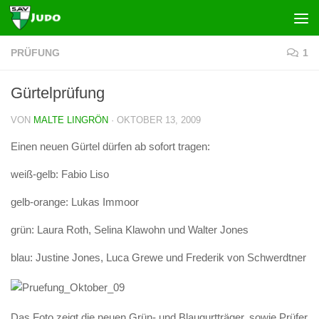
Zum Inhalt springen
PRÜFUNG
1
Gürtelprüfung
VON
MALTE LINGRÖN
·
OKTOBER 13, 2009
Einen neuen Gürtel dürfen ab sofort tragen:
weiß-gelb: Fabio Liso
gelb-orange: Lukas Immoor
grün: Laura Roth, Selina Klawohn und Walter Jones
blau: Justine Jones, Luca Grewe und Frederik von Schwerdtner
Das Foto zeigt die neuen Grün- und Blaugurtträger, sowie Prüfer