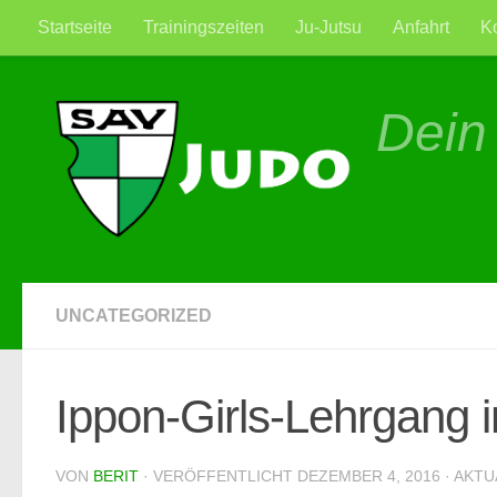
Startseite
Trainingszeiten
Ju-Jutsu
Anfahrt
K
Zum Inhalt springen
Dein
UNCATEGORIZED
Ippon-Girls-Lehrgang
VON
BERIT
· VERÖFFENTLICHT
DEZEMBER 4, 2016
· AKTU