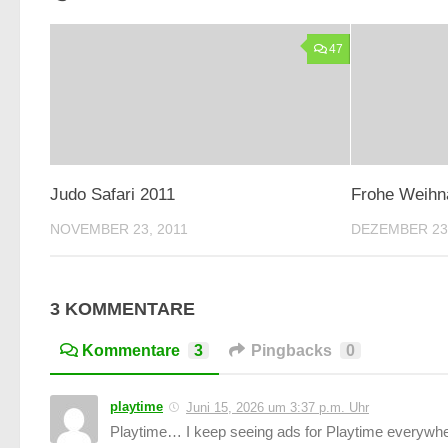
47
Judo Safari 2011
Frohe Weihn
NOVEMBER 23, 2011
DEZEMBER 23,
3 KOMMENTARE
Kommentare
3
Pingbacks
0
playtime
Juni 15, 2026 um 3:37 p.m. Uhr
Playtime… I keep seeing ads for Playtime everywhere.