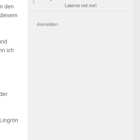
Laterne mit mir!
um den
 diesem
Anmelden
und
nn ich
der
 Lingrön