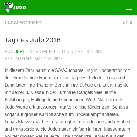
Zum Inhalt springen
UNCATEGORIZED
0
Tag des Judo 2016
VON
BERIT
· VERÖFFENTLICHT
DEZEMBER 8, 2016
·
AKTUALISIERT
MÄRZ 18, 2017
In diesem Jahr nahm die SAV-Judoabteilung in Kooperation mit
der Grundschule Rönnebeck am Tag des Judo teil. Luca und
Luna luden ihre Trainerin Berit in ihre Schule ein. Luca machte
mit seiner 3. Klasse in der Turnhalle Rangelspiele, lernte
Fallübungen, Haltegriffe und sogar einen Wurf. Nachdem die
Judo-Werte erklärt wurden, durften einige Kinder zum Schluss
sogar auf großer Kampffläche zum Bodenkampf antreten.
Lunas Klasse machte trotz belegter Turnhalle eine Judo-Einheit
und transportierte die Judomatten einfach in ihren Klassenraum.
Vor der großen Pause legte Luna sogar ihre Lehrerin auf den