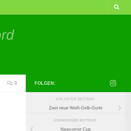
ord
0
FOLGEN:
NÄCHSTER BEITRAG
Zwei neue Weiß-Gelb-Gurte
VORHERIGER BEITRAG
Newcomer Cup