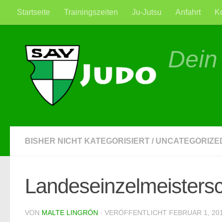
Startseite
Trainingszeiten
Ju-Jutsu
Anfahrt
K
Zum Inhalt springen
Dein
BISHER NICHT KATEGORISIERT
/
UNCATEGORIZE
Landeseinzelmeisters
VON
MALTE LINGRÖN
· VERÖFFENTLICHT
FEBRUAR 1, 20