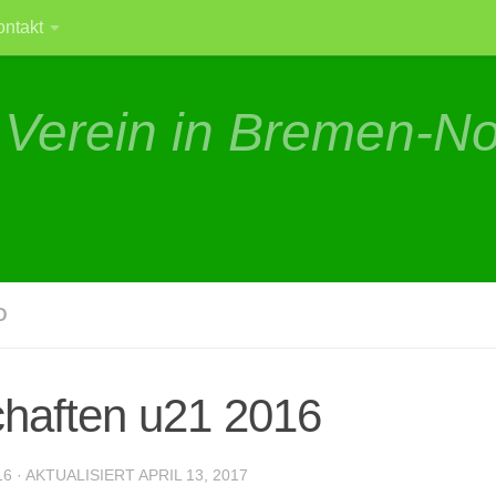
ontakt
 Verein in Bremen-N
D
chaften u21 2016
16
· AKTUALISIERT
APRIL 13, 2017