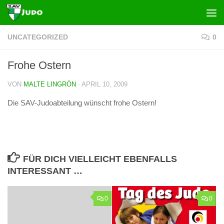
Zum Inhalt springen
UNCATEGORIZED
0
Frohe Ostern
VON
MALTE LINGRÖN
·
APRIL 10, 2009
Die SAV-Judoabteilung wünscht frohe Ostern!
FÜR DICH VIELLEICHT EBENFALLS
INTERESSANT …
0
0